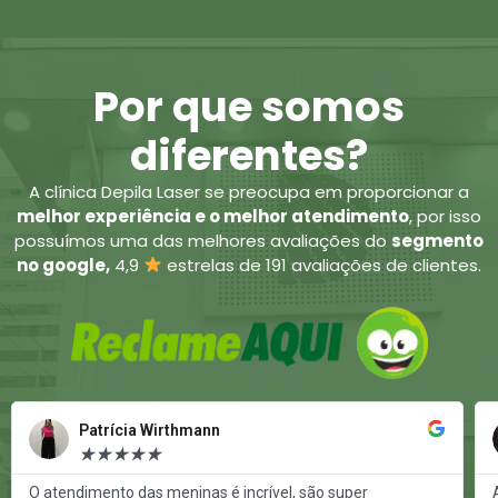
Por que somos
diferentes?
A clínica Depila Laser se preocupa em proporcionar a
melhor experiência e o melhor atendimento
, por isso
possuímos uma das melhores avaliações do
segmento
no google,
4,9
estrelas de 191 avaliações de clientes.
ad
Read
re
More
Patrícia Wirthmann
★
★
★
★
★
O atendimento das meninas é incrível, são super