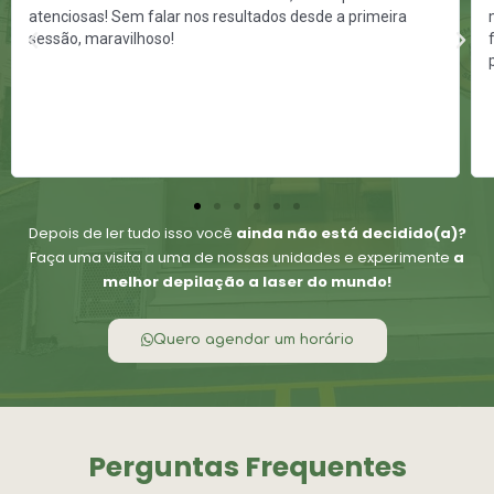
atenciosas! Sem falar nos resultados desde a primeira
Previous
Nex
sessão, maravilhoso!
Depois de ler tudo isso você
ainda não está decidido(a)?
Faça uma visita a uma de nossas unidades e experimente
a
melhor depilação a laser do mundo!
Quero agendar um horário
Perguntas Frequentes