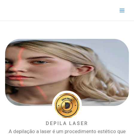
Ir
Main
para
Men
o
conteúdo
DEPILA LASER
A depilação a laser é um procedimento estético que