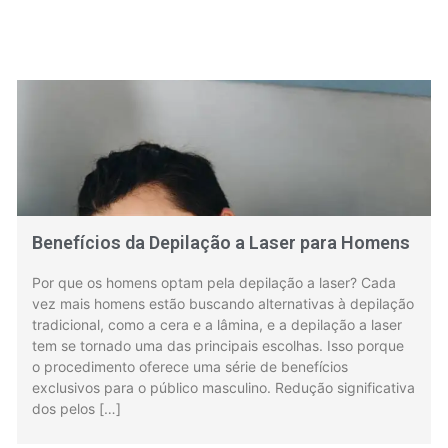
e
e
e
e
e
e
o
o
o
o
o
o
n
n
n
n
n
n
f
t
l
p
p
e
a
w
i
i
r
m
c
i
n
n
i
a
e
t
k
t
n
i
b
t
e
e
t
l
o
e
d
r
o
r
i
e
k
n
s
Benefícios da Depilação a Laser para Homens
t
Por que os homens optam pela depilação a laser? Cada
vez mais homens estão buscando alternativas à depilação
tradicional, como a cera e a lâmina, e a depilação a laser
tem se tornado uma das principais escolhas. Isso porque
o procedimento oferece uma série de benefícios
exclusivos para o público masculino. Redução significativa
dos pelos […]