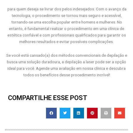
para quem deseja se livrar dos pelos indesejados. Com o avanço da
tecnologia, o procedimento se tornou mais seguro e acessível,
tornando-se uma escolha popular entre homens e mulheres. No
entanto, é fundamental realizar o procedimento em uma clínica de
estética confiável e com profissionais qualificados para garantir os
melhores resultados e evitar possíveis complicações.
Se você está cansado(a) dos métodos convencionais de depilação e
busca uma solução duradoura, a depilação a laser pode ser a opção
ideal para você. Agende uma avaliação em nossa clínica e descubra
todos os benefícios desse procedimento incrível!
COMPARTILHE ESSE POST
S
S
S
S
S
S
h
h
h
h
h
h
a
a
a
a
a
a
r
r
r
r
r
r